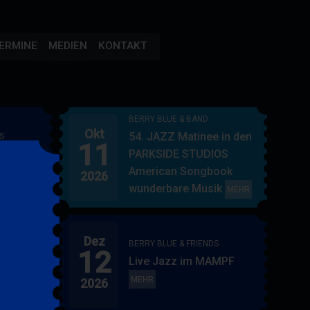
ERMINE
MEDIEN
KONTAKT
BERRY BLUE & BAND
Okt
54. JAZZ Matinee in den
S
11
AMPF
PARKSIDE STUDIOS
American Songbook
2026
wunderbare Musik
BERRY
MEHR
BLUE
&
Dez
BAND
BERRY BLUE & FRIENDS
12
"
Live Jazz im MAMPF
itol
BERRY
MEHR
2026
BLUE