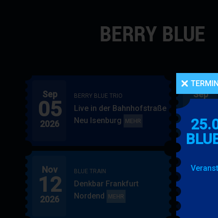
Navigation
überspringen
TERMI
Sep
Sep
BERRY BLUE TRIO
05
06
Live in der Bahnhofstraße
Neu Isenburg
25.
BERRY
MEHR
2026
2026
BLUE
BLU
TRIO
Veranst
Nov
Nov
BLUE TRAIN
12
15
Denkbar Frankfurt
Nordend
BLUE
MEHR
2026
2026
TRAIN