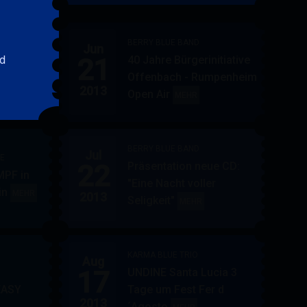
&
FRIENDS
BERRY BLUE BAND
Jun
21
rd
40 Jahre Bürgerinitiative
ler
BERRY
MEHR
Offenbach - Rumpenheim
BLUE
2013
Open Air
BERRY
MEHR
&
BLUE
BAND
BAND
BERRY BLUE BAND
Jul
UE
22
Präsentation neue CD:
PF in
"Eine Nacht voller
in
AUPPERLE
MEHR
2013
Seligkeit"
BERRY
MEHR
&
BLUE
BERRY
BAND
BLUE
KARMA BLUE TRIO
Aug
17
UNDINE Santa Lucia 3
EASY
Tage um Fest Fer d
2013
´Agosto
BERRY
KARMA