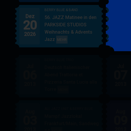
BERRY BLUE & BAND
Dez
Jan
56. JAZZ Matinee in den
20
17
PARKSIDE STUDIOS
Weihnachts & Advents
2026
2027
Jazz
BERRY
MEHR
BLUE
&
BERRY BLUE TRIO
BAND
Jul
Jul
Deutsch Italienischer
06
07
Abend Trattoria et
Pizzeria Santa Lucia alla
2013
2013
Torre
BERRY
MEHR
BLUE
TRIO
ALL JAZZ UNIT & BERRY BLUE
Aug
Aug
03
09
Mampf Jazzlokal
Frankfurt/Main, Sandweg
2013
2013
64
ALL