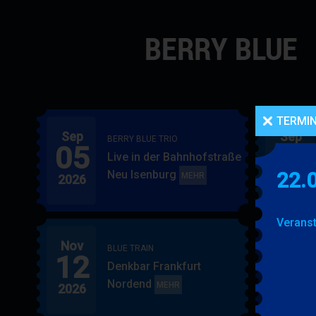
Navigation
überspringen
TERMI
Sep
Sep
BERRY BLUE TRIO
05
06
Live in der Bahnhofstraße
Neu Isenburg
22.
BERRY
MEHR
2026
2026
BLUE
TRIO
Veranst
Nov
Nov
BLUE TRAIN
12
15
Denkbar Frankfurt
Nordend
BLUE
MEHR
2026
2026
TRAIN