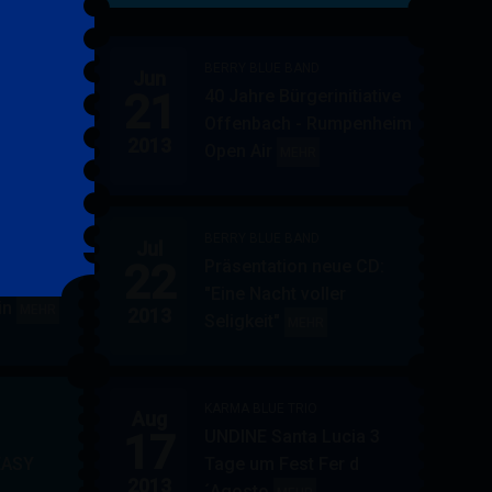
&
FRIENDS
BERRY BLUE BAND
Jun
21
40 Jahre Bürgerinitiative
ler
BERRY
MEHR
Offenbach - Rumpenheim
BLUE
2013
Open Air
BERRY
MEHR
&
BLUE
BAND
BAND
BERRY BLUE BAND
Jul
UE
22
Präsentation neue CD:
PF in
"Eine Nacht voller
in
AUPPERLE
MEHR
2013
Seligkeit"
BERRY
MEHR
&
BLUE
BERRY
BAND
BLUE
KARMA BLUE TRIO
Aug
17
UNDINE Santa Lucia 3
EASY
Tage um Fest Fer d
2013
´Agosto
BERRY
KARMA