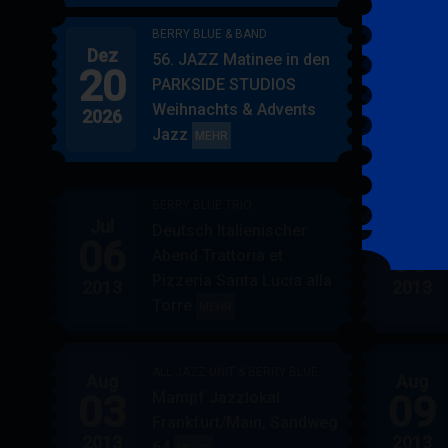
BERRY BLUE & BAND
Dez
Jan
56. JAZZ Matinee in den
20
17
PARKSIDE STUDIOS
Weihnachts & Advents
2026
2027
Jazz
BERRY
MEHR
BLUE
&
BERRY BLUE TRIO
BAND
Jul
Jul
Deutsch Italienischer
06
07
Abend Trattoria et
Pizzeria Santa Lucia alla
2013
2013
Torre
BERRY
MEHR
BLUE
TRIO
ALL JAZZ UNIT & BERRY BLUE
Aug
Aug
03
09
Mampf Jazzlokal
Frankfurt/Main, Sandweg
2013
2013
64
ALL