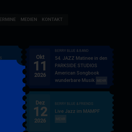
ERMINE
MEDIEN
KONTAKT
BERRY BLUE & BAND
Okt
54. JAZZ Matinee in den
S
11
AMPF
PARKSIDE STUDIOS
American Songbook
2026
wunderbare Musik
BERRY
MEHR
BLUE
&
Dez
BAND
BERRY BLUE & FRIENDS
12
"
Live Jazz im MAMPF
itol
BERRY
MEHR
2026
BLUE