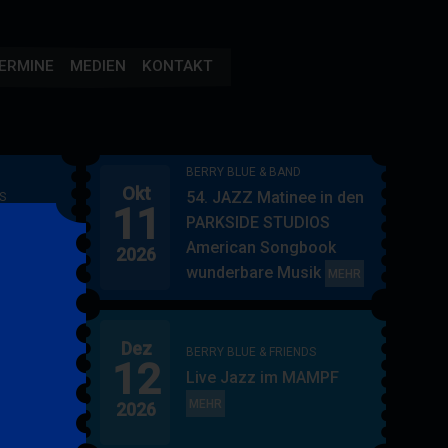
ERMINE
MEDIEN
KONTAKT
BERRY BLUE & BAND
Okt
54. JAZZ Matinee in den
S
11
AMPF
PARKSIDE STUDIOS
American Songbook
2026
wunderbare Musik
BERRY
MEHR
BLUE
&
Dez
BAND
BERRY BLUE & FRIENDS
12
"
Live Jazz im MAMPF
itol
BERRY
MEHR
2026
BLUE