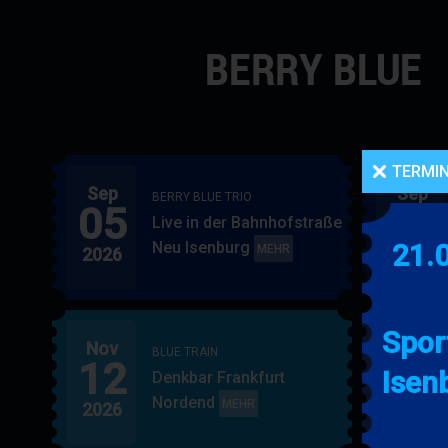
Navigation
überspringen
TERMI
Sep
Sep
BERRY BLUE TRIO
05
06
Live in der Bahnhofstraße
Neu Isenburg
21.
BERRY
MEHR
2026
2026
BLUE
TRIO
Spor
Nov
Nov
BLUE TRAIN
12
15
Isen
Denkbar Frankfurt
Nordend
BLUE
MEHR
2026
2026
TRAIN