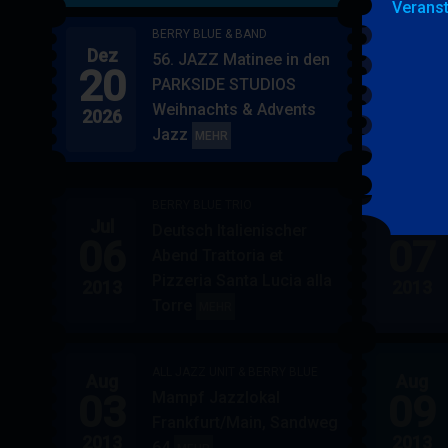
Veranst
BERRY BLUE & BAND
Dez
Jan
56. JAZZ Matinee in den
20
17
PARKSIDE STUDIOS
Weihnachts & Advents
2026
2027
Jazz
BERRY
MEHR
BLUE
&
BERRY BLUE TRIO
BAND
Jul
Jul
Deutsch Italienischer
06
07
Abend Trattoria et
Pizzeria Santa Lucia alla
2013
2013
Torre
BERRY
MEHR
BLUE
TRIO
ALL JAZZ UNIT & BERRY BLUE
Aug
Aug
03
09
Mampf Jazzlokal
Frankfurt/Main, Sandweg
2013
2013
64
ALL