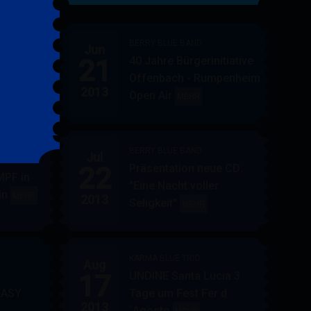
&
FRIENDS
BERRY BLUE BAND
Jun
21
40 Jahre Bürgerinitiative
ler
BERRY
MEHR
Offenbach - Rumpenheim
BLUE
2013
Open Air
BERRY
MEHR
&
BLUE
BAND
BAND
BERRY BLUE BAND
Jul
UE
22
Präsentation neue CD:
PF in
"Eine Nacht voller
in
AUPPERLE
MEHR
2013
Seligkeit"
BERRY
MEHR
&
BLUE
BERRY
BAND
BLUE
KARMA BLUE TRIO
Aug
17
UNDINE Santa Lucia 3
EASY
Tage um Fest Fer d
2013
´Agosto
BERRY
KARMA