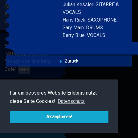
Julian Kessler: GITARRE &
PARKSIDE STUDIOS
VOCALS
American Songbook
Hans Rück: SAXOPHONE
wunderbare Musik
BERRY
MEHR
Gary Main: DRUMS
BLUE
Berry Blue: VOCALS
&
BERRY BLUE & BAND
BAND
55. JAZZ Matinee in den
PARKSIDE STUDIOS
"Songs von Nat King
Zurück
Cole"
BERRY
MEHR
BLUE
&
BAND
Für ein besseres Website Erlebnis nutzt
BERRY BLUE & FRIENDS
diese Seite Cookies!
Datenschutz
Live Jazz im MAMPF
BERRY
MEHR
BLUE
Akzeptieren!
&
FRIENDS