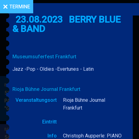
TERMINE
23.08.2023
BERRY BLUE
& BAND
Museumsuferfest Frankfurt
Jazz -Pop - Oldies -Evertunes - Latin
BERRY BLUE & BAND
Rioja Bühne Journal Frankfurt
53. JAZZ Matinee in den
Veranstaltungsort
Rioja Bühne Journal
PARKSIDE STUDIOS
Frankfurt
"Gypsy Jazz"
BERRY
MEHR
BLUE
Eintritt
&
BERRY BLUE & BAND
BAND
Info
Christoph Aupperle: PIANO
54. JAZZ Matinee in den