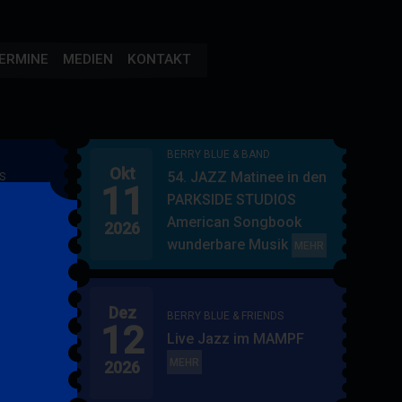
ERMINE
MEDIEN
KONTAKT
BERRY BLUE & BAND
Okt
54. JAZZ Matinee in den
S
11
AMPF
PARKSIDE STUDIOS
American Songbook
2026
wunderbare Musik
BERRY
MEHR
BLUE
&
Dez
BAND
BERRY BLUE & FRIENDS
12
"
Live Jazz im MAMPF
itol
BERRY
MEHR
2026
BLUE