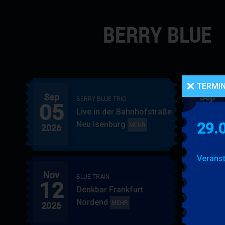
Navigation
überspringen
TERMI
Sep
Sep
BERRY BLUE TRIO
05
06
Live in der Bahnhofstraße
Neu Isenburg
29.
BERRY
MEHR
2026
2026
BLUE
TRIO
Veranst
Nov
Nov
BLUE TRAIN
12
15
Denkbar Frankfurt
Nordend
BLUE
MEHR
2026
2026
TRAIN