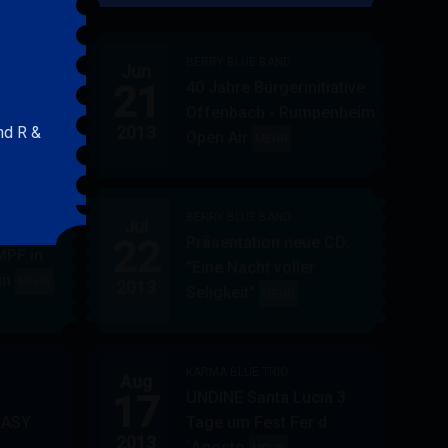
&
FRIENDS
BERRY BLUE BAND
Jun
21
40 Jahre Bürgerinitiative
ler
BERRY
MEHR
Offenbach - Rumpenheim
BLUE
2013
nd R &
Open Air
BERRY
MEHR
&
BLUE
BAND
BAND
BERRY BLUE BAND
Jul
UE
22
Präsentation neue CD:
PF in
"Eine Nacht voller
in
AUPPERLE
MEHR
2013
Seligkeit"
BERRY
MEHR
&
BLUE
BERRY
BAND
BLUE
KARMA BLUE TRIO
Aug
17
UNDINE Santa Lucia 3
EASY
Tage um Fest Fer d
2013
´Agosto
BERRY
KARMA