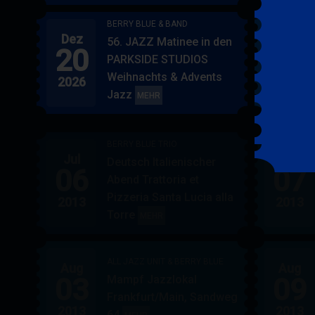
BERRY BLUE & BAND
Dez
Jan
56. JAZZ Matinee in den
20
17
PARKSIDE STUDIOS
Weihnachts & Advents
2026
2027
Jazz
BERRY
MEHR
BLUE
&
BERRY BLUE TRIO
BAND
Jul
Jul
Deutsch Italienischer
06
07
Abend Trattoria et
Pizzeria Santa Lucia alla
2013
2013
Torre
BERRY
MEHR
BLUE
TRIO
ALL JAZZ UNIT & BERRY BLUE
Aug
Aug
03
09
Mampf Jazzlokal
Frankfurt/Main, Sandweg
2013
2013
64
ALL