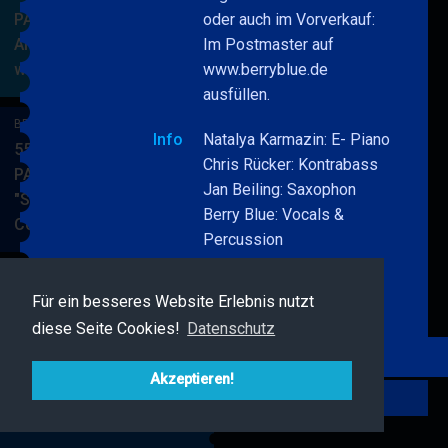
PARKSIDE STUDIOS
oder auch im Vorverkauf:
American Songbook
Im Postmaster auf
wunderbare Musik
www.berryblue.de
BERRY
MEHR
ausfüllen.
BLUE
&
BERRY BLUE & BAND
Info
Natalya Karmazin: E- Piano
BAND
55. JAZZ Matinee in den
Chris Rücker: Kontrabass
PARKSIDE STUDIOS
Jan Beiling: Saxophon
"Songs von Nat King
Berry Blue: Vocals &
Cole"
BERRY
MEHR
Percussion
BLUE
als besonderer Gast:
&
Lorena Villatorro
BAND
Für ein besseres Website Erlebnis nutzt
BERRY BLUE & FRIENDS
Parkplätze im Hof
diese Seite Cookies!
Datenschutz
Live Jazz im MAMPF
BERRY
MEHR
BLUE
Akzeptieren!
Zurück
&
FRIENDS