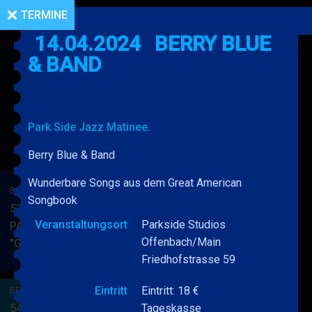
TERMINE
14.04.2024
BERRY BLUE
& BAND
Park Side Jazz Matinee.
Berry Blue & Band
Wunderbare Songs aus dem Great American
BERRY BLUE & BAND
Songbook
53. JAZZ Matinee in den
Veranstaltungsort
Parkside Studios
PARKSIDE STUDIOS
Offenbach/Main
"Gypsy Jazz"
BERRY
MEHR
Friedhofstrasse 59
BLUE
&
Eintritt
Eintritt: 18 €
BERRY BLUE & BAND
BAND
54. JAZZ Matinee in den
Tageskasse