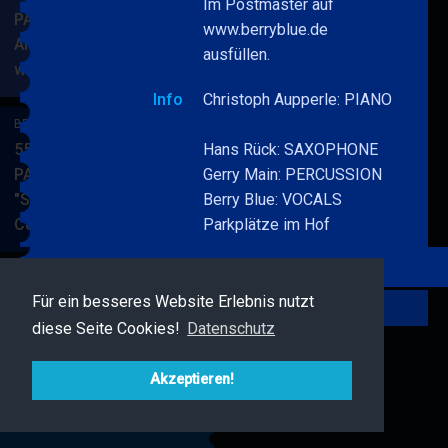
Im Postmaster auf
PARKSIDE STUDIOS
www.berryblue.de
American Songbook
ausfüllen.
wunderbare Musik
BERRY
MEHR
BLUE
Info
Christoph Aupperle: PIANO
&
BERRY BLUE & BAND
BAND
55. JAZZ Matinee in den
Hans Rück: SAXOPHONE
PARKSIDE STUDIOS
Gerry Main: PERCUSSION
"Songs von Nat King
Berry Blue: VOCALS
Cole"
Parkplätze im Hof
BERRY
MEHR
BLUE
&
BAND
Für ein besseres Website Erlebnis nutzt
BERRY BLUE & FRIENDS
Zurück
diese Seite Cookies!
Datenschutz
Live Jazz im MAMPF
BERRY
MEHR
BLUE
Akzeptieren!
&
FRIENDS