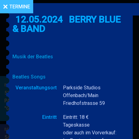
TERMINE
12.05.2024
BERRY BLUE
& BAND
Musik der Beatles
Beatles Songs
BERRY BLUE & BAND
Veranstaltungsort
Parkside Studios
53. JAZZ Matinee in den
Offenbach/Main
PARKSIDE STUDIOS
Friedhofstrasse 59
"Gypsy Jazz"
BERRY
MEHR
BLUE
Eintritt
Eintritt: 18 €
&
Tageskasse
BERRY BLUE & BAND
BAND
oder auch im Vorverkauf:
54. JAZZ Matinee in den