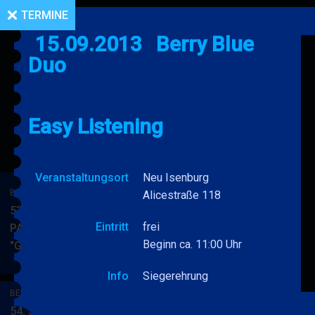
TERMINE
15.09.2013
Berry Blue
Duo
Easy Listening
Veranstaltungsort
Neu Isenburg
BERRY BLUE & BAND
Alicestraße 118
53. JAZZ Matinee in den
Eintritt
frei
PARKSIDE STUDIOS
Beginn ca. 11:00 Uhr
"Gypsy Jazz"
BERRY
MEHR
BLUE
Info
Siegerehrung
&
BERRY BLUE & BAND
BAND
54. JAZZ Matinee in den