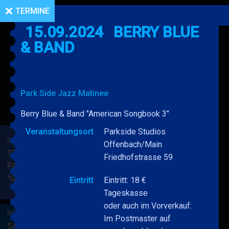
TERMINE
15.09.2024
BERRY BLUE
& BAND
Park Side Jazz Matinee
Berry Blue & Band "American Songbook 3"
Veranstaltungsort
Parkside Studios
BERRY BLUE & BAND
Offenbach/Main
53. JAZZ Matinee in den
Friedhofstrasse 59
PARKSIDE STUDIOS
"Gypsy Jazz"
BERRY
Eintritt
Eintritt: 18 €
MEHR
BLUE
Tageskasse
&
oder auch im Vorverkauf:
BERRY BLUE & BAND
BAND
Im Postmaster auf
54. JAZZ Matinee in den