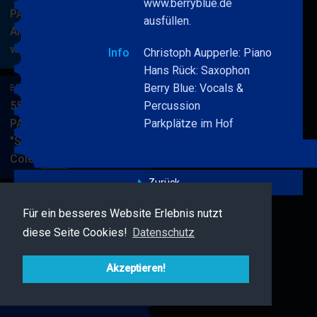
www.berryblue.de
PARKSIDE STUDIOS
ausfüllen.
American Songbook
wunderbare Musik
BERRY
MEHR
Info
Christoph Aupperle: Piano
BLUE
Hans Rück: Saxophon
&
Berry Blue: Vocals &
BERRY BLUE & BAND
BAND
55. JAZZ Matinee in den
Percussion
PARKSIDE STUDIOS
Parkplätze im Hof
"Songs von Nat King
Cole"
BERRY
MEHR
BLUE
Zurück
&
BAND
Für ein besseres Website Erlebnis nutzt
BERRY BLUE & FRIENDS
diese Seite Cookies!
Datenschutz
Live Jazz im MAMPF
BERRY
MEHR
BLUE
Akzeptieren!
&
FRIENDS