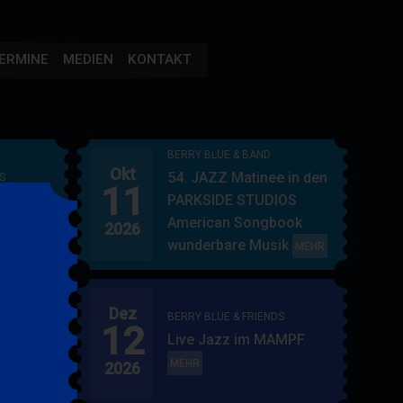
ERMINE
MEDIEN
KONTAKT
BERRY BLUE & BAND
Okt
54. JAZZ Matinee in den
S
11
AMPF
PARKSIDE STUDIOS
American Songbook
2026
wunderbare Musik
BERRY
MEHR
BLUE
&
Dez
BAND
BERRY BLUE & FRIENDS
12
"
Live Jazz im MAMPF
itol
BERRY
MEHR
2026
BLUE