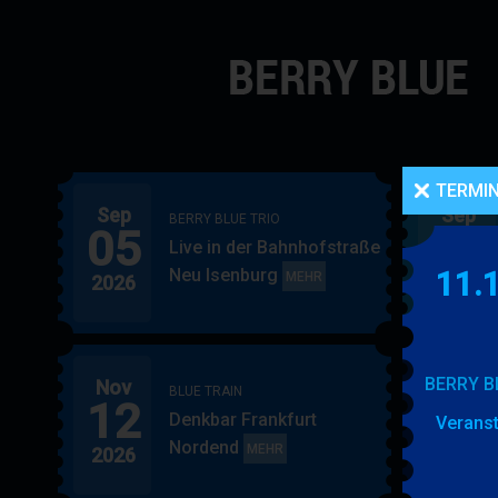
Navigation
überspringen
TERMI
Sep
Sep
BERRY BLUE TRIO
05
06
Live in der Bahnhofstraße
Neu Isenburg
11.
BERRY
MEHR
2026
2026
BLUE
TRIO
BERRY B
Nov
Nov
BLUE TRAIN
12
15
Denkbar Frankfurt
Veranst
Nordend
BLUE
MEHR
2026
2026
TRAIN