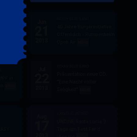
&
FRIENDS
BERRY BLUE BAND
Jun
21
40 Jahre Bürgerinitiative
ler
BERRY
MEHR
Offenbach - Rumpenheim
BLUE
2013
Open Air
BERRY
MEHR
&
BLUE
BAND
BAND
BERRY BLUE BAND
Jul
UE
22
Präsentation neue CD:
PF in
"Eine Nacht voller
in
AUPPERLE
MEHR
2013
Seligkeit"
BERRY
MEHR
&
BLUE
BERRY
BAND
BLUE
KARMA BLUE TRIO
Aug
17
UNDINE Santa Lucia 3
EASY
Tage um Fest Fer d
2013
´Agosto
BERRY
KARMA