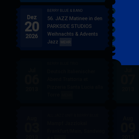
BERRY BLUE & BAND
Dez
Jan
56. JAZZ Matinee in den
20
17
PARKSIDE STUDIOS
Weihnachts & Advents
2026
2027
Jazz
BERRY
MEHR
BLUE
&
BERRY BLUE TRIO
BAND
Jul
Jul
Deutsch Italienischer
06
07
Abend Trattoria et
Pizzeria Santa Lucia alla
2013
2013
Torre
BERRY
MEHR
BLUE
TRIO
ALL JAZZ UNIT & BERRY BLUE
Aug
Aug
03
09
Mampf Jazzlokal
Frankfurt/Main, Sandweg
2013
2013
64
ALL