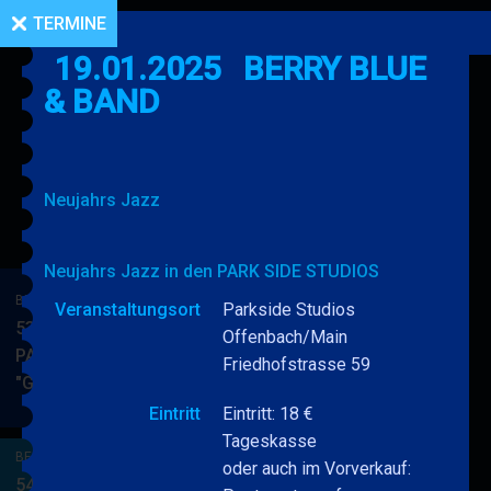
TERMINE
19.01.2025
BERRY BLUE
& BAND
Neujahrs Jazz
Neujahrs Jazz in den PARK SIDE STUDIOS
BERRY BLUE & BAND
Veranstaltungsort
Parkside Studios
53. JAZZ Matinee in den
Offenbach/Main
PARKSIDE STUDIOS
Friedhofstrasse 59
"Gypsy Jazz"
BERRY
MEHR
BLUE
Eintritt
Eintritt: 18 €
&
Tageskasse
BERRY BLUE & BAND
BAND
oder auch im Vorverkauf:
54. JAZZ Matinee in den