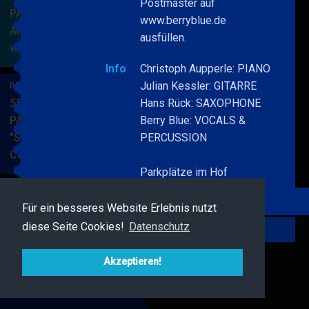
Postmaster auf
PARKSIDE STUDIOS
www.berryblue.de
American Songbook
ausfüllen.
wunderbare Musik
BERRY
MEHR
BLUE
Info
Christoph Aupperle: PIANO
&
Julian Kessler: GITARRE
BERRY BLUE & BAND
BAND
55. JAZZ Matinee in den
Hans Rück: SAXOPHONE
PARKSIDE STUDIOS
Berry Blue: VOCALS &
"Songs von Nat King
PERCUSSION
Cole"
BERRY
MEHR
Parkplätze im Hof
BLUE
&
BAND
Für ein besseres Website Erlebnis nutzt
BERRY BLUE & FRIENDS
diese Seite Cookies!
Datenschutz
Live Jazz im MAMPF
Zurück
BERRY
MEHR
BLUE
Akzeptieren!
&
FRIENDS