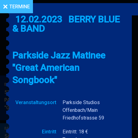
TERMINE
12.02.2023
BERRY BLUE
& BAND
Parkside Jazz Matinee
"Great American
Songbook"
BERRY BLUE & BAND
53. JAZZ Matinee in den
PARKSIDE STUDIOS
Veranstaltungsort
Parkside Studios
"Gypsy Jazz"
BERRY
MEHR
Offenbach/Main
BLUE
Friedhofstrasse 59
&
BERRY BLUE & BAND
BAND
Eintritt
Eintritt: 18 €
54. JAZZ Matinee in den