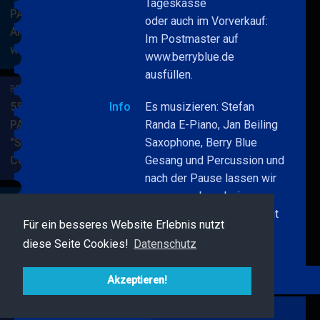
Tageskasse
PARKSIDE STUDIOS
oder auch im Vorverkauf:
American Songbook
Im Postmaster auf
wunderbare Musik
BERRY
MEHR
www.berryblue.de
BLUE
ausfüllen.
&
BERRY BLUE & BAND
BAND
55. JAZZ Matinee in den
Info
Es musizieren: Stefan
PARKSIDE STUDIOS
Randa E-Piano, Jan Beiling
"Songs von Nat King
Saxophone, Berry Blue
Cole"
Gesang und Percussion und
BERRY
MEHR
nach der Pause lassen wir
BLUE
uns verzaubern beim
&
magischen Intermezzo mit
BAND
BERRY BLUE & FRIENDS
Für ein besseres Website Erlebnis nutzt
dem unverwechselbaren
Live Jazz im MAMPF
diese Seite Cookies!
Datenschutz
Julius Zier!
BERRY
MEHR
BLUE
Akzeptieren!
&
FRIENDS
Zurück