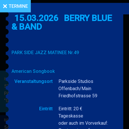
TERMINE
15.03.2026
BERRY BLUE
& BAND
PARK SIDE JAZZ MATINEE Nr.49
American Songbook
BERRY BLUE & BAND
Veranstaltungsort
Parkside Studios
53. JAZZ Matinee in den
Offenbach/Main
PARKSIDE STUDIOS
Friedhofstrasse 59
"Gypsy Jazz"
BERRY
MEHR
BLUE
Eintritt
Eintritt: 20 €
&
Tageskasse
BERRY BLUE & BAND
BAND
oder auch im Vorverkauf:
54. JAZZ Matinee in den