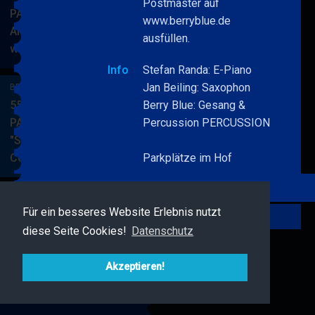
Postmaster auf
PARKSIDE STUDIOS
www.berryblue.de
American Songbook
ausfüllen.
wunderbare Musik
BERRY
MEHR
BLUE
Info
Stefan Randa: E-Piano
&
Jan Beiling: Saxophon
BERRY BLUE & BAND
BAND
55. JAZZ Matinee in den
Berry Blue: Gesang &
PARKSIDE STUDIOS
Percussion PERCUSSION
"Songs von Nat King
Cole"
Parkplätze im Hof
BERRY
MEHR
BLUE
&
BAND
Für ein besseres Website Erlebnis nutzt
BERRY BLUE & FRIENDS
Zurück
diese Seite Cookies!
Datenschutz
Live Jazz im MAMPF
BERRY
MEHR
BLUE
Akzeptieren!
&
FRIENDS