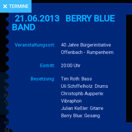
TERMINE
21.06.2013
BERRY BLUE
BAND
Veranstaltungsort:
40 Jahre Bürgerinitiative
Offenbach - Rumpenheim
Eintritt:
20:00 Uhr
Besetzung:
Tim Roth: Bass
BERRY BLUE & BAND
Uli Schiffelholz: Drums
53. JAZZ Matinee in den
Christophb Aupperle:
PARKSIDE STUDIOS
Vibraphon
"Gypsy Jazz"
BERRY
MEHR
Julian Keßler: Gitarre
BLUE
Berry Blue: Gesang
&
BERRY BLUE & BAND
BAND
54. JAZZ Matinee in den