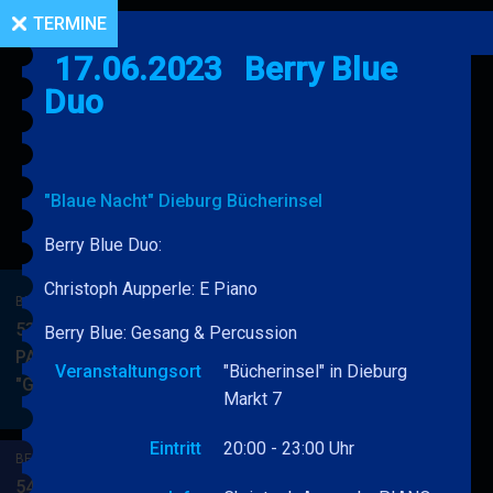
TERMINE
17.06.2023
Berry Blue
Duo
"Blaue Nacht" Dieburg Bücherinsel
Berry Blue Duo:
Christoph Aupperle: E Piano
BERRY BLUE & BAND
53. JAZZ Matinee in den
Berry Blue: Gesang & Percussion
PARKSIDE STUDIOS
Veranstaltungsort
"Bücherinsel" in Dieburg
"Gypsy Jazz"
BERRY
MEHR
Markt 7
BLUE
&
Eintritt
20:00 - 23:00 Uhr
BERRY BLUE & BAND
BAND
54. JAZZ Matinee in den