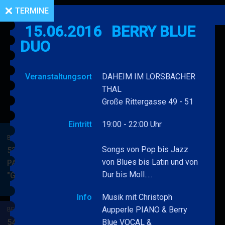
TERMINE
15.06.2016
BERRY BLUE
DUO
Veranstaltungsort
DAHEIM IM LORSBACHER
THAL
Große Rittergasse 49 - 51
Eintritt
19:00 - 22:00 Uhr
BERRY BLUE & BAND
Songs von Pop bis Jazz
53. JAZZ Matinee in den
von Blues bis Latin und von
PARKSIDE STUDIOS
Dur bis Moll.....
"Gypsy Jazz"
BERRY
MEHR
BLUE
Info
Musik mit Christoph
&
Aupperle PIANO & Berry
BERRY BLUE & BAND
BAND
54. JAZZ Matinee in den
Blue VOCAL &