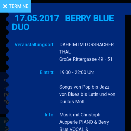
TERMINE
17.05.2017
BERRY BLUE
DUO
Veranstaltungsort
DAHEIM IM LORSBACHER
THAL
Große Rittergasse 49 - 51
Eintritt
19:00 - 22:00 Uhr
BERRY BLUE & BAND
Songs von Pop bis Jazz
53. JAZZ Matinee in den
von Blues bis Latin und von
PARKSIDE STUDIOS
Dur bis Moll.....
"Gypsy Jazz"
BERRY
MEHR
BLUE
Info
Musik mit Christoph
&
Aupperle PIANO & Berry
BERRY BLUE & BAND
BAND
54. JAZZ Matinee in den
Blue VOCAL &