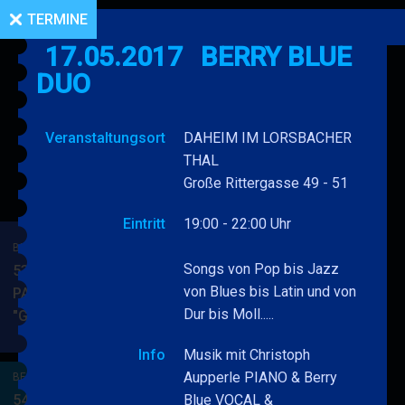
TERMINE
17.05.2017
BERRY BLUE
DUO
Veranstaltungsort
DAHEIM IM LORSBACHER
THAL
Große Rittergasse 49 - 51
Eintritt
19:00 - 22:00 Uhr
BERRY BLUE & BAND
Songs von Pop bis Jazz
53. JAZZ Matinee in den
von Blues bis Latin und von
PARKSIDE STUDIOS
Dur bis Moll.....
"Gypsy Jazz"
BERRY
MEHR
BLUE
Info
Musik mit Christoph
&
Aupperle PIANO & Berry
BERRY BLUE & BAND
BAND
54. JAZZ Matinee in den
Blue VOCAL &