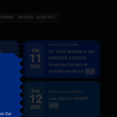
ERMINE
MEDIEN
KONTAKT
BERRY BLUE & BAND
Okt
54. JAZZ Matinee in den
S
11
AMPF
PARKSIDE STUDIOS
American Songbook
2026
wunderbare Musik
BERRY
MEHR
BLUE
&
Dez
BAND
BERRY BLUE & FRIENDS
12
"
Live Jazz im MAMPF
itol
BERRY
MEHR
2026
BLUE
von Dur