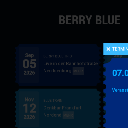
Navigation
überspringen
TERMI
Sep
Sep
BERRY BLUE TRIO
05
06
Live in der Bahnhofstraße
Neu Isenburg
07.
BERRY
MEHR
2026
2026
BLUE
TRIO
Veranst
Nov
Nov
BLUE TRAIN
12
15
Denkbar Frankfurt
Nordend
BLUE
MEHR
2026
2026
TRAIN