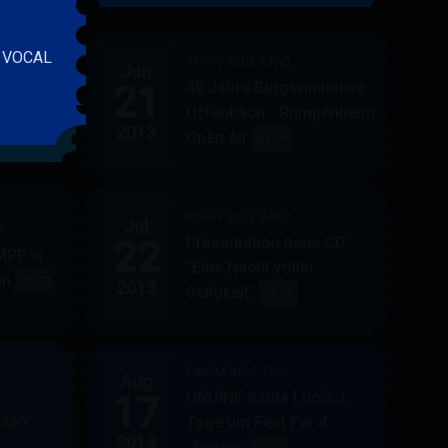
&
FRIENDS
e VOCAL
BERRY BLUE BAND
Jun
21
40 Jahre Bürgerinitiative
ler
BERRY
MEHR
Offenbach - Rumpenheim
BLUE
2013
Open Air
BERRY
MEHR
&
BLUE
BAND
BAND
BERRY BLUE BAND
Jul
UE
22
Präsentation neue CD:
PF in
"Eine Nacht voller
in
AUPPERLE
MEHR
2013
Seligkeit"
BERRY
MEHR
&
BLUE
BERRY
BAND
BLUE
KARMA BLUE TRIO
Aug
17
UNDINE Santa Lucia 3
EASY
Tage um Fest Fer d
2013
´Agosto
BERRY
KARMA