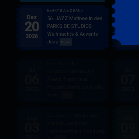
BERRY BLUE & BAND
Dez
Jan
56. JAZZ Matinee in den
20
17
PARKSIDE STUDIOS
Weihnachts & Advents
2026
2027
Jazz
BERRY
MEHR
BLUE
&
BERRY BLUE TRIO
BAND
Jul
Jul
Deutsch Italienischer
06
07
Abend Trattoria et
Pizzeria Santa Lucia alla
2013
2013
Torre
BERRY
MEHR
BLUE
TRIO
ALL JAZZ UNIT & BERRY BLUE
Aug
Aug
03
09
Mampf Jazzlokal
Frankfurt/Main, Sandweg
2013
2013
64
ALL