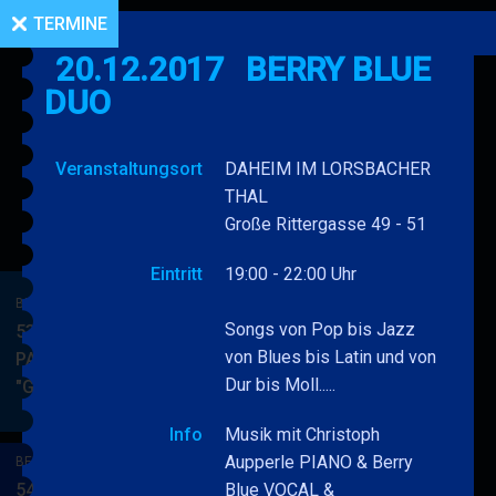
TERMINE
20.12.2017
BERRY BLUE
DUO
Veranstaltungsort
DAHEIM IM LORSBACHER
THAL
Große Rittergasse 49 - 51
Eintritt
19:00 - 22:00 Uhr
BERRY BLUE & BAND
Songs von Pop bis Jazz
53. JAZZ Matinee in den
von Blues bis Latin und von
PARKSIDE STUDIOS
Dur bis Moll.....
"Gypsy Jazz"
BERRY
MEHR
BLUE
Info
Musik mit Christoph
&
Aupperle PIANO & Berry
BERRY BLUE & BAND
BAND
54. JAZZ Matinee in den
Blue VOCAL &