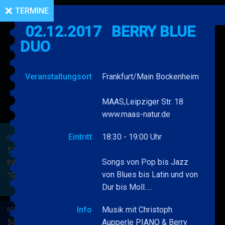
TERMINE
02.12.2017
BERRY BLUE
DUO
Veranstaltungsort
Frankfurt/Main Bockenheim
MAAS,Leipziger Str. 18
www.maas-natur.de
Eintritt
18:30 - 19:00 Uhr
BERRY BLUE & BAND
53. JAZZ Matinee in den
Songs von Pop bis Jazz
PARKSIDE STUDIOS
von Blues bis Latin und von
"Gypsy Jazz"
BERRY
MEHR
Dur bis Moll.....
BLUE
&
Info
Musik mit Christoph
BERRY BLUE & BAND
BAND
54. JAZZ Matinee in den
Aupperle PIANO & Berry