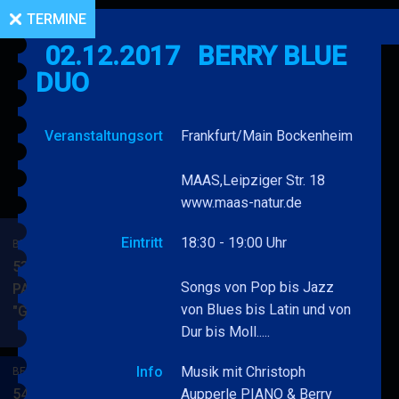
TERMINE
02.12.2017
BERRY BLUE
DUO
Veranstaltungsort
Frankfurt/Main Bockenheim
MAAS,Leipziger Str. 18
www.maas-natur.de
Eintritt
18:30 - 19:00 Uhr
BERRY BLUE & BAND
53. JAZZ Matinee in den
Songs von Pop bis Jazz
PARKSIDE STUDIOS
von Blues bis Latin und von
"Gypsy Jazz"
BERRY
MEHR
Dur bis Moll.....
BLUE
&
Info
Musik mit Christoph
BERRY BLUE & BAND
BAND
54. JAZZ Matinee in den
Aupperle PIANO & Berry