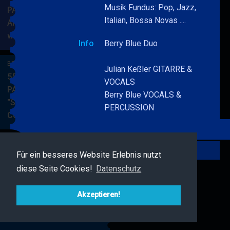
Musik Fundus: Pop, Jazz,
PARKSIDE STUDIOS
Italian, Bossa Novas ....
American Songbook
wunderbare Musik
BERRY
MEHR
Info
Berry Blue Duo
BLUE
&
BERRY BLUE & BAND
Julian Keßler GITARRE &
BAND
55. JAZZ Matinee in den
VOCALS
PARKSIDE STUDIOS
Berry Blue VOCALS &
"Songs von Nat King
PERCUSSION
Cole"
BERRY
MEHR
BLUE
&
Zurück
BAND
Für ein besseres Website Erlebnis nutzt
BERRY BLUE & FRIENDS
diese Seite Cookies!
Datenschutz
Live Jazz im MAMPF
BERRY
MEHR
BLUE
Akzeptieren!
&
FRIENDS