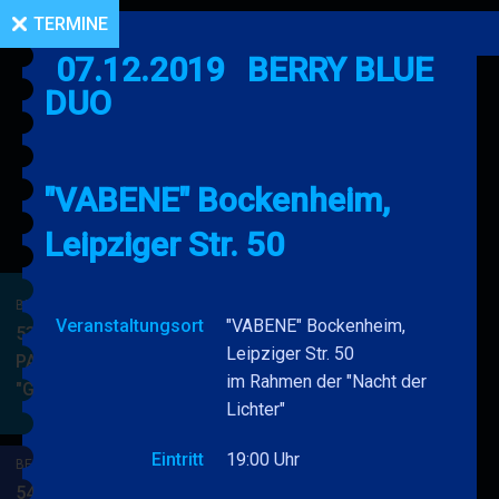
TERMINE
07.12.2019
BERRY BLUE
DUO
"VABENE" Bockenheim,
Leipziger Str. 50
BERRY BLUE & BAND
Veranstaltungsort
"VABENE" Bockenheim,
53. JAZZ Matinee in den
Leipziger Str. 50
PARKSIDE STUDIOS
im Rahmen der "Nacht der
"Gypsy Jazz"
BERRY
MEHR
Lichter"
BLUE
&
Eintritt
19:00 Uhr
BERRY BLUE & BAND
BAND
54. JAZZ Matinee in den