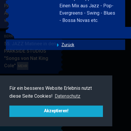
PARKSIDE STUDIOS
Einen Mix aus Jazz - Pop-
American Songbook
Evergreens - Swing - Blues
wunderbare Musik
- Bossa Novas etc.
BERRY
MEHR
BLUE
&
BERRY BLUE & BAND
BAND
55. JAZZ Matinee in den
Zurück
PARKSIDE STUDIOS
"Songs von Nat King
Cole"
BERRY
MEHR
BLUE
&
BAND
Für ein besseres Website Erlebnis nutzt
BERRY BLUE & FRIENDS
diese Seite Cookies!
Datenschutz
Live Jazz im MAMPF
BERRY
MEHR
BLUE
Akzeptieren!
&
FRIENDS