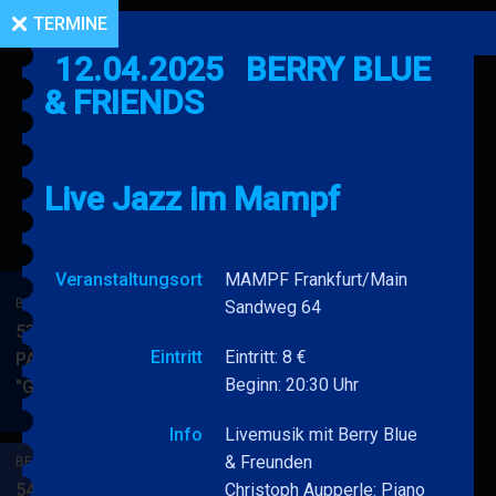
TERMINE
12.04.2025
BERRY BLUE
& FRIENDS
Live Jazz im Mampf
Veranstaltungsort
MAMPF Frankfurt/Main
BERRY BLUE & BAND
Sandweg 64
53. JAZZ Matinee in den
Eintritt
Eintritt: 8 €
PARKSIDE STUDIOS
Beginn: 20:30 Uhr
"Gypsy Jazz"
BERRY
MEHR
BLUE
Info
Livemusik mit Berry Blue
&
& Freunden
BERRY BLUE & BAND
BAND
54. JAZZ Matinee in den
Christoph Aupperle: Piano