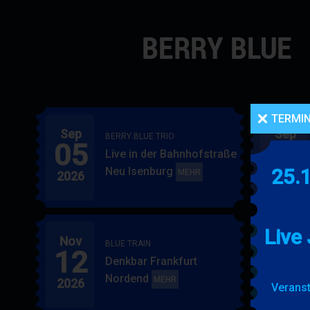
Navigation
überspringen
TERMI
Sep
Sep
BERRY BLUE TRIO
05
06
Live in der Bahnhofstraße
Neu Isenburg
25.
BERRY
MEHR
2026
2026
BLUE
TRIO
Live
Nov
Nov
BLUE TRAIN
12
15
Denkbar Frankfurt
Nordend
BLUE
MEHR
2026
2026
Veranst
TRAIN