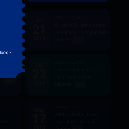
&
FRIENDS
BERRY BLUE BAND
Jun
21
40 Jahre Bürgerinitiative
ler
BERRY
MEHR
Offenbach - Rumpenheim
BLUE
2013
Open Air
BERRY
MEHR
&
BLUE
BAND
lues -
BAND
BERRY BLUE BAND
Jul
UE
22
Präsentation neue CD:
PF in
"Eine Nacht voller
in
AUPPERLE
MEHR
2013
Seligkeit"
BERRY
MEHR
&
BLUE
BERRY
BAND
BLUE
KARMA BLUE TRIO
Aug
17
UNDINE Santa Lucia 3
EASY
Tage um Fest Fer d
2013
´Agosto
BERRY
KARMA