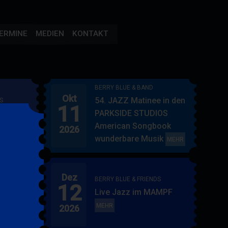
ERMINE
MEDIEN
KONTAKT
BERRY BLUE & BAND
Okt
54. JAZZ Matinee in den
S
11
AMPF
PARKSIDE STUDIOS
American Songbook
2026
wunderbare Musik
BERRY
MEHR
BLUE
&
Dez
BAND
BERRY BLUE & FRIENDS
12
"
Live Jazz im MAMPF
itol
BERRY
MEHR
2026
BLUE