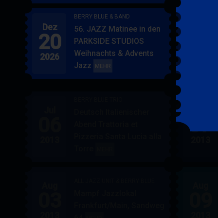
BERRY BLUE & BAND
Dez
Jan
56. JAZZ Matinee in den
20
17
PARKSIDE STUDIOS
Weihnachts & Advents
2026
2027
Jazz
BERRY
MEHR
BLUE
&
BERRY BLUE TRIO
BAND
Jul
Jul
Deutsch Italienischer
06
07
Abend Trattoria et
Pizzeria Santa Lucia alla
2013
2013
Torre
BERRY
MEHR
BLUE
TRIO
ALL JAZZ UNIT & BERRY BLUE
Aug
Aug
03
09
Mampf Jazzlokal
Frankfurt/Main, Sandweg
2013
2013
64
ALL