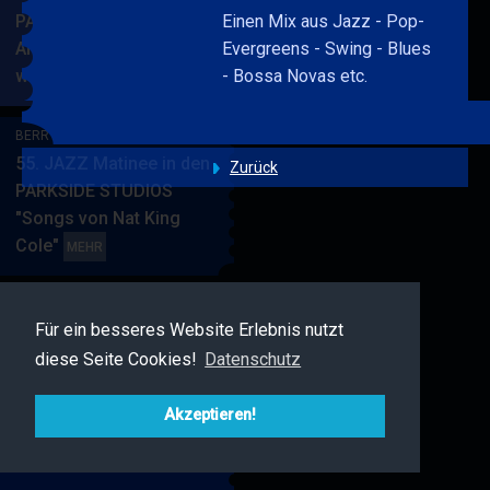
PARKSIDE STUDIOS
Einen Mix aus Jazz - Pop-
American Songbook
Evergreens - Swing - Blues
wunderbare Musik
- Bossa Novas etc.
BERRY
MEHR
BLUE
&
BERRY BLUE & BAND
BAND
55. JAZZ Matinee in den
Zurück
PARKSIDE STUDIOS
"Songs von Nat King
Cole"
BERRY
MEHR
BLUE
&
BAND
Für ein besseres Website Erlebnis nutzt
BERRY BLUE & FRIENDS
diese Seite Cookies!
Datenschutz
Live Jazz im MAMPF
BERRY
MEHR
BLUE
Akzeptieren!
&
FRIENDS