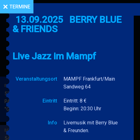
TERMINE
13.09.2025
BERRY BLUE
& FRIENDS
Live Jazz im Mampf
Veranstaltungsort
MAMPF Frankfurt/Main
BERRY BLUE & BAND
Sandweg 64
53. JAZZ Matinee in den
Eintritt
Eintritt: 8 €
PARKSIDE STUDIOS
Beginn: 20:30 Uhr
"Gypsy Jazz"
BERRY
MEHR
BLUE
Info
Livemusik mit Berry Blue
&
& Freunden.
BERRY BLUE & BAND
BAND
54. JAZZ Matinee in den