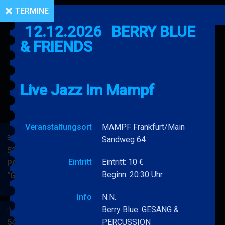
TERMINE
12.12.2026
BERRY BLUE
& FRIENDS
Live Jazz im Mampf
Veranstaltungsort
MAMPF Frankfurt/Main
BERRY BLUE & BAND
Sandweg 64
53. JAZZ Matinee in den
Eintritt
Eintritt: 10 €
PARKSIDE STUDIOS
Beginn: 20:30 Uhr
"Gypsy Jazz"
BERRY
MEHR
BLUE
Info
N.N.
&
Berry Blue: GESANG &
BERRY BLUE & BAND
BAND
54. JAZZ Matinee in den
PERCUSSION