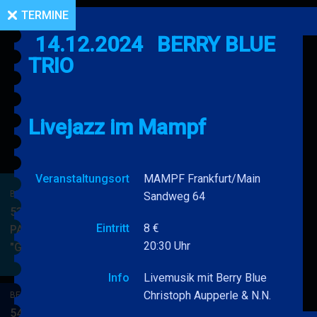
TERMINE
14.12.2024
BERRY BLUE
TRIO
Livejazz im Mampf
Veranstaltungsort
MAMPF Frankfurt/Main
BERRY BLUE & BAND
Sandweg 64
53. JAZZ Matinee in den
Eintritt
8 €
PARKSIDE STUDIOS
20:30 Uhr
"Gypsy Jazz"
BERRY
MEHR
BLUE
Info
Livemusik mit Berry Blue
&
Christoph Aupperle & N.N.
BERRY BLUE & BAND
BAND
54. JAZZ Matinee in den