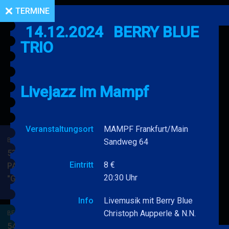
TERMINE
14.12.2024
BERRY BLUE
TRIO
Livejazz im Mampf
Veranstaltungsort
MAMPF Frankfurt/Main
BERRY BLUE & BAND
Sandweg 64
53. JAZZ Matinee in den
Eintritt
8 €
PARKSIDE STUDIOS
20:30 Uhr
"Gypsy Jazz"
BERRY
MEHR
BLUE
Info
Livemusik mit Berry Blue
&
Christoph Aupperle & N.N.
BERRY BLUE & BAND
BAND
54. JAZZ Matinee in den