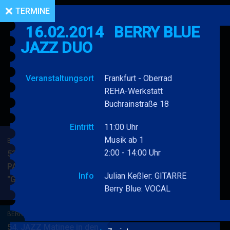
TERMINE
16.02.2014
BERRY BLUE
JAZZ DUO
Veranstaltungsort
Frankfurt - Oberrad
REHA-Werkstatt
Buchrainstraße 18
Eintritt
11:00 Uhr
Musik ab 1
BERRY BLUE & BAND
2:00 - 14:00 Uhr
53. JAZZ Matinee in den
PARKSIDE STUDIOS
Info
Julian Keßler: GITARRE
"Gypsy Jazz"
BERRY
MEHR
Berry Blue: VOCAL
BLUE
&
BERRY BLUE & BAND
BAND
54. JAZZ Matinee in den