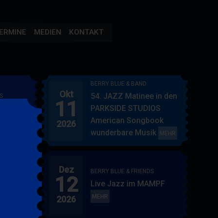
ERMINE
MEDIEN
KONTAKT
BERRY BLUE & BAND
Okt
54. JAZZ Matinee in den
S
11
AMPF
PARKSIDE STUDIOS
American Songbook
2026
wunderbare Musik
BERRY
MEHR
BLUE
&
Dez
BAND
BERRY BLUE & FRIENDS
12
"
Live Jazz im MAMPF
itol
BERRY
MEHR
2026
BLUE