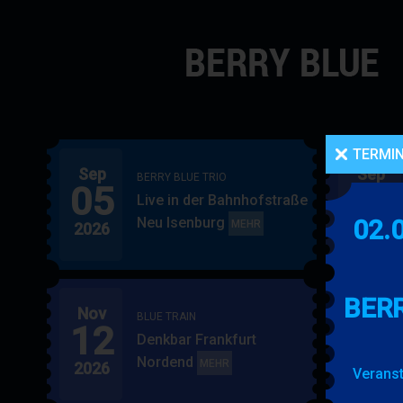
Navigation
überspringen
TERMI
Sep
Sep
BERRY BLUE TRIO
05
06
Live in der Bahnhofstraße
Neu Isenburg
02.
BERRY
MEHR
2026
2026
BLUE
TRIO
BERR
Nov
Nov
BLUE TRAIN
12
15
Denkbar Frankfurt
Nordend
BLUE
MEHR
2026
2026
Veranst
TRAIN