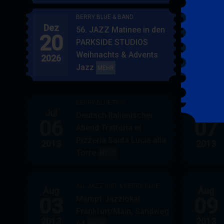
BERRY BLUE & BAND
Dez
Jan
56. JAZZ Matinee in den
20
17
PARKSIDE STUDIOS
Weihnachts & Advents
2026
2027
Jazz
BERRY
MEHR
BLUE
&
BERRY BLUE TRIO
BAND
Jul
Jul
Deutsch Italienischer
06
07
Abend Trattoria et
Pizzeria Santa Lucia alla
2013
2013
Torre
BERRY
MEHR
BLUE
TRIO
ALL JAZZ UNIT & BERRY BLUE
Aug
Aug
03
09
Mampf Jazzlokal
Frankfurt/Main, Sandweg
2013
2013
64
ALL