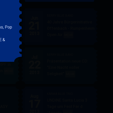
&
FRIENDS
BERRY BLUE BAND
Jun
21
40 Jahre Bürgerinitiative
ler
BERRY
MEHR
ns, Pop
Offenbach - Rumpenheim
BLUE
2013
Open Air
BERRY
MEHR
&
E &
BLUE
BAND
BAND
BERRY BLUE BAND
Jul
UE
22
Präsentation neue CD:
PF in
"Eine Nacht voller
in
AUPPERLE
MEHR
2013
Seligkeit"
BERRY
MEHR
&
BLUE
BERRY
BAND
BLUE
KARMA BLUE TRIO
Aug
17
UNDINE Santa Lucia 3
EASY
Tage um Fest Fer d
2013
´Agosto
BERRY
KARMA