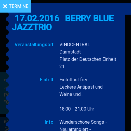
TERMINE
17.02.2016
BERRY BLUE
JAZZTRIO
Veranstaltungsort
VINOCENTRAL
Darmstadt
Platz der Deutschen Einheit
21
Eintritt
Eintritt ist frei
BERRY BLUE & BAND
Leckere Antipast und
53. JAZZ Matinee in den
Weine und...
PARKSIDE STUDIOS
"Gypsy Jazz"
BERRY
MEHR
18:00 - 21:00 Uhr
BLUE
&
Info
Wunderschöne Songs -
BERRY BLUE & BAND
BAND
54. JAZZ Matinee in den
Neu arrangiert -