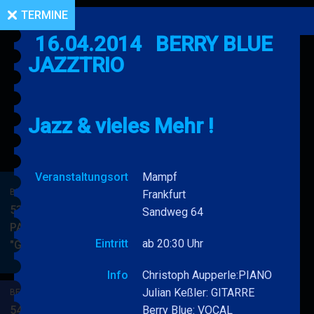
TERMINE
16.04.2014
BERRY BLUE
JAZZTRIO
Jazz & vieles Mehr !
Veranstaltungsort
Mampf
BERRY BLUE & BAND
Frankfurt
53. JAZZ Matinee in den
Sandweg 64
PARKSIDE STUDIOS
Eintritt
ab 20:30 Uhr
"Gypsy Jazz"
BERRY
MEHR
BLUE
Info
Christoph Aupperle:PIANO
&
Julian Keßler: GITARRE
BERRY BLUE & BAND
BAND
54. JAZZ Matinee in den
Berry Blue: VOCAL