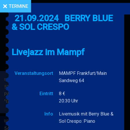
TERMINE
21.09.2024
BERRY BLUE
& SOL CRESPO
Livejazz im Mampf
Veranstaltungsort
MAMPF Frankfurt/Main
BERRY BLUE & BAND
Sandweg 64
53. JAZZ Matinee in den
Eintritt
8 €
PARKSIDE STUDIOS
20:30 Uhr
"Gypsy Jazz"
BERRY
MEHR
BLUE
Info
Livemusik mit Berry Blue &
&
Sol Crespo: Piano
BERRY BLUE & BAND
BAND
54. JAZZ Matinee in den