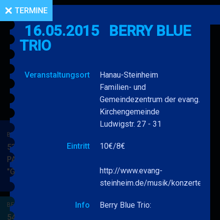
TERMINE
16.05.2015
BERRY BLUE
TRIO
Veranstaltungsort
Hanau-Steinheim
Familien- und
Gemeindezentrum der evang.
Kirchengemeinde
Ludwigstr. 27 - 31
BERRY BLUE & BAND
Eintritt
10€/8€
53. JAZZ Matinee in den
PARKSIDE STUDIOS
http://www.evang-
"Gypsy Jazz"
BERRY
MEHR
steinheim.de/musik/konzerte
BLUE
&
Info
Berry Blue Trio:
BERRY BLUE & BAND
BAND
54. JAZZ Matinee in den