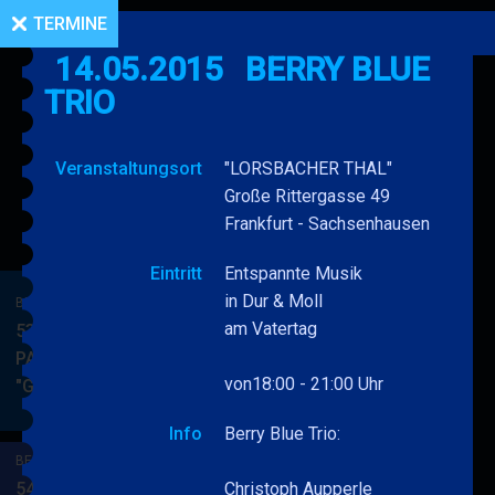
TERMINE
14.05.2015
BERRY BLUE
TRIO
Veranstaltungsort
"LORSBACHER THAL"
Große Rittergasse 49
Frankfurt - Sachsenhausen
Eintritt
Entspannte Musik
in Dur & Moll
BERRY BLUE & BAND
am Vatertag
53. JAZZ Matinee in den
PARKSIDE STUDIOS
von18:00 - 21:00 Uhr
"Gypsy Jazz"
BERRY
MEHR
BLUE
Info
Berry Blue Trio:
&
BERRY BLUE & BAND
BAND
54. JAZZ Matinee in den
Christoph Aupperle