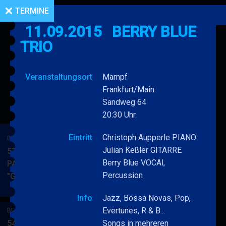
TERMINE
11.09.2015
BERRY BLUE
TRIO
Veranstaltungsort
Mampf
Frankfurt/Main
Sandweg 64
20:30 Uhr
Eintritt
Christoph Aupperle PIANO
BERRY BLUE & BAND
Julian Keßler GITARRE
53. JAZZ Matinee in den
Berry Blue VOCAl,
PARKSIDE STUDIOS
Percussion
"Gypsy Jazz"
BERRY
MEHR
BLUE
Info
Jazz, Bossa Novas, Pop,
&
Evertunes, R & B...
BERRY BLUE & BAND
BAND
54. JAZZ Matinee in den
Songs in mehreren