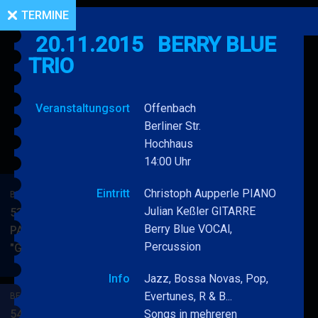
TERMINE
20.11.2015
BERRY BLUE
TRIO
Veranstaltungsort
Offenbach
Berliner Str.
Hochhaus
14:00 Uhr
Eintritt
Christoph Aupperle PIANO
BERRY BLUE & BAND
Julian Keßler GITARRE
53. JAZZ Matinee in den
Berry Blue VOCAl,
PARKSIDE STUDIOS
Percussion
"Gypsy Jazz"
BERRY
MEHR
BLUE
Info
Jazz, Bossa Novas, Pop,
&
Evertunes, R & B...
BERRY BLUE & BAND
BAND
54. JAZZ Matinee in den
Songs in mehreren