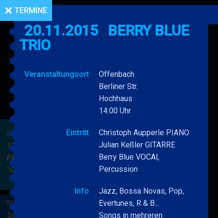
TERMINE
20.11.2015
BERRY BLUE
TRIO
Veranstaltungsort
Offenbach
Berliner Str.
Hochhaus
14:00 Uhr
Eintritt
Christoph Aupperle PIANO
BERRY BLUE & BAND
Julian Keßler GITARRE
53. JAZZ Matinee in den
Berry Blue VOCAl,
PARKSIDE STUDIOS
Percussion
"Gypsy Jazz"
BERRY
MEHR
BLUE
Info
Jazz, Bossa Novas, Pop,
&
Evertunes, R & B...
BERRY BLUE & BAND
BAND
54. JAZZ Matinee in den
Songs in mehreren