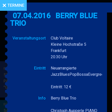
TERMINE
07.04.2016
BERRY BLUE
TRIO
Veranstaltungsort
Club Voltaire
Kleine Hochstraße 5
Frankfurt
20:30 Uhr
Eintritt
Neuarrangierte
BERRY BLUE & BAND
JazzBluesPopBossaEvergreensCha
53. JAZZ Matinee in den
PARKSIDE STUDIOS
Eintritt: 12 €
"Gypsy Jazz"
BERRY
MEHR
BLUE
Info
Berry Blue Trio
&
BERRY BLUE & BAND
BAND
54. JAZZ Matinee in den
Christoph Aupperle PIANO