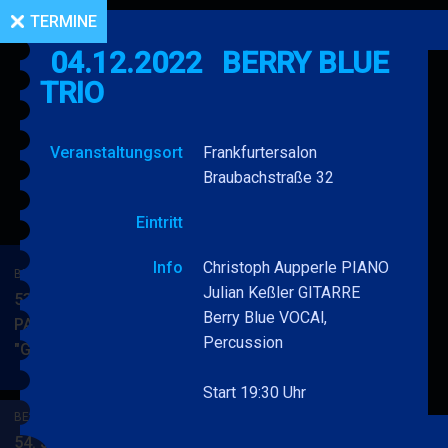
TERMINE
04.12.2022
BERRY BLUE
TRIO
Veranstaltungsort
Frankfurtersalon
Braubachstraße 32
Eintritt
Info
Christoph Aupperle PIANO
BERRY BLUE & BAND
Julian Keßler GITARRE
53. JAZZ Matinee in den
Berry Blue VOCAl,
PARKSIDE STUDIOS
Percussion
"Gypsy Jazz"
BERRY
MEHR
BLUE
Start 19:30 Uhr
&
BERRY BLUE & BAND
BAND
54. JAZZ Matinee in den