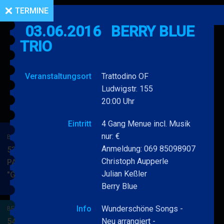
TERMINE
03.06.2016
BERRY BLUE
TRIO
Veranstaltungsort
Trattodino OF
Ludwigstr. 155
20:00 Uhr
Eintritt
4 Gang Menue incl. Musik
nur: €
BERRY BLUE & BAND
Anmeldung: 069 85098907
53. JAZZ Matinee in den
Christoph Aupperle
PARKSIDE STUDIOS
Julian Keßler
"Gypsy Jazz"
BERRY
MEHR
Berry Blue
BLUE
&
Info
Wunderschöne Songs -
BERRY BLUE & BAND
BAND
54. JAZZ Matinee in den
Neu arrangiert -