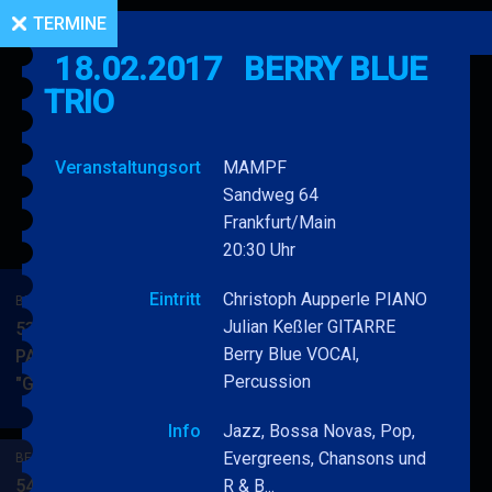
TERMINE
18.02.2017
BERRY BLUE
TRIO
Veranstaltungsort
MAMPF
Sandweg 64
Frankfurt/Main
20:30 Uhr
Eintritt
Christoph Aupperle PIANO
BERRY BLUE & BAND
Julian Keßler GITARRE
53. JAZZ Matinee in den
Berry Blue VOCAl,
PARKSIDE STUDIOS
Percussion
"Gypsy Jazz"
BERRY
MEHR
BLUE
Info
Jazz, Bossa Novas, Pop,
&
Evergreens, Chansons und
BERRY BLUE & BAND
BAND
54. JAZZ Matinee in den
R & B...