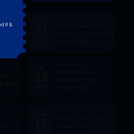
&
FRIENDS
BERRY BLUE BAND
Jun
nd R &
21
40 Jahre Bürgerinitiative
ler
BERRY
MEHR
Offenbach - Rumpenheim
BLUE
2013
Open Air
BERRY
MEHR
&
BLUE
BAND
BAND
BERRY BLUE BAND
Jul
UE
22
Präsentation neue CD:
PF in
"Eine Nacht voller
in
AUPPERLE
MEHR
2013
Seligkeit"
BERRY
MEHR
&
BLUE
BERRY
BAND
BLUE
KARMA BLUE TRIO
Aug
17
UNDINE Santa Lucia 3
EASY
Tage um Fest Fer d
2013
´Agosto
BERRY
KARMA