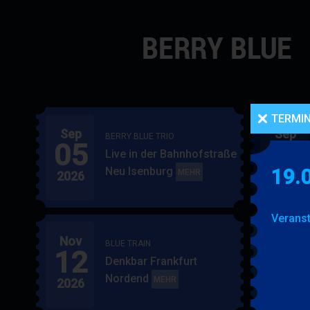
Navigation
überspringen
TERMI
Sep
Sep
BERRY BLUE TRIO
05
06
Live in der Bahnhofstraße
Neu Isenburg
19.
BERRY
MEHR
2026
2026
BLUE
TRIO
Veranst
Nov
Nov
BLUE TRAIN
12
15
Denkbar Frankfurt
Nordend
BLUE
MEHR
2026
2026
TRAIN