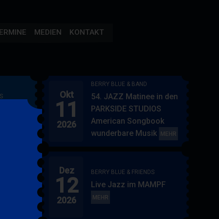
ERMINE
MEDIEN
KONTAKT
BERRY BLUE & BAND
Okt
54. JAZZ Matinee in den
S
11
AMPF
PARKSIDE STUDIOS
American Songbook
2026
wunderbare Musik
BERRY
MEHR
BLUE
&
Dez
BAND
BERRY BLUE & FRIENDS
12
"
Live Jazz im MAMPF
itol
BERRY
MEHR
2026
BLUE