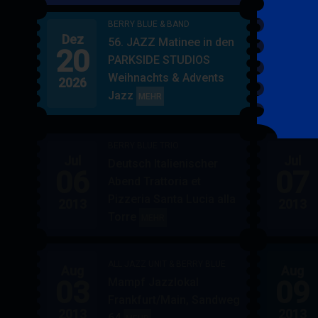
BERRY BLUE & BAND
Dez
Jan
56. JAZZ Matinee in den
20
17
PARKSIDE STUDIOS
Weihnachts & Advents
2026
2027
Jazz
BERRY
MEHR
BLUE
&
BERRY BLUE TRIO
BAND
Jul
Jul
Deutsch Italienischer
06
07
Abend Trattoria et
Pizzeria Santa Lucia alla
2013
2013
Torre
BERRY
MEHR
BLUE
TRIO
ALL JAZZ UNIT & BERRY BLUE
Aug
Aug
03
09
Mampf Jazzlokal
Frankfurt/Main, Sandweg
2013
2013
64
ALL