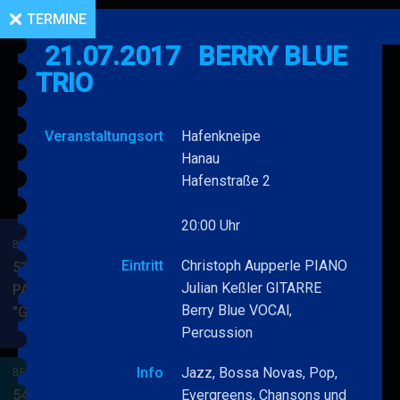
TERMINE
21.07.2017
BERRY BLUE
TRIO
Veranstaltungsort
Hafenkneipe
Hanau
Hafenstraße 2
20:00 Uhr
BERRY BLUE & BAND
Eintritt
Christoph Aupperle PIANO
53. JAZZ Matinee in den
Julian Keßler GITARRE
PARKSIDE STUDIOS
Berry Blue VOCAl,
"Gypsy Jazz"
BERRY
MEHR
Percussion
BLUE
&
Info
Jazz, Bossa Novas, Pop,
BERRY BLUE & BAND
BAND
54. JAZZ Matinee in den
Evergreens, Chansons und