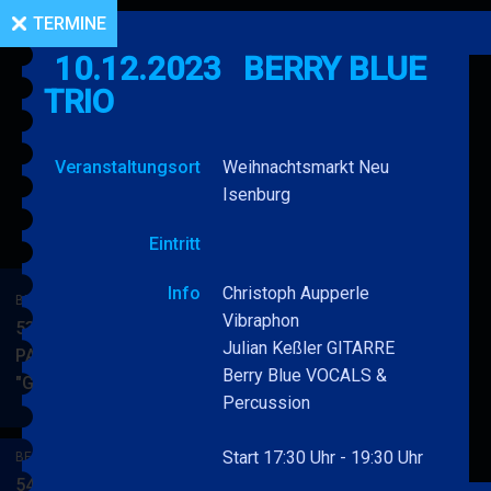
TERMINE
10.12.2023
BERRY BLUE
TRIO
Veranstaltungsort
Weihnachtsmarkt Neu
Isenburg
Eintritt
Info
Christoph Aupperle
BERRY BLUE & BAND
Vibraphon
53. JAZZ Matinee in den
Julian Keßler GITARRE
PARKSIDE STUDIOS
Berry Blue VOCALS &
"Gypsy Jazz"
BERRY
MEHR
Percussion
BLUE
&
Start 17:30 Uhr - 19:30 Uhr
BERRY BLUE & BAND
BAND
54. JAZZ Matinee in den