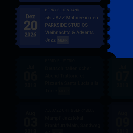
BERRY BLUE & BAND
Dez
Jan
56. JAZZ Matinee in den
20
17
PARKSIDE STUDIOS
Weihnachts & Advents
2026
2027
Jazz
BERRY
MEHR
BLUE
&
BERRY BLUE TRIO
BAND
Jul
Jul
Deutsch Italienischer
06
07
Abend Trattoria et
Pizzeria Santa Lucia alla
2013
2013
Torre
BERRY
MEHR
BLUE
TRIO
ALL JAZZ UNIT & BERRY BLUE
Aug
Aug
03
09
Mampf Jazzlokal
Frankfurt/Main, Sandweg
2013
2013
64
ALL