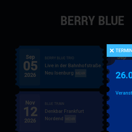
Navigation
überspringen
TERMI
Sep
Sep
BERRY BLUE TRIO
05
06
Live in der Bahnhofstraße
Neu Isenburg
26.
BERRY
MEHR
2026
2026
BLUE
TRIO
Veranst
Nov
Nov
BLUE TRAIN
12
15
Denkbar Frankfurt
Nordend
BLUE
MEHR
2026
2026
TRAIN