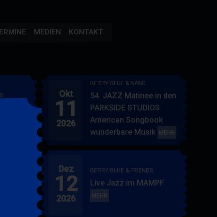
ERMINE
MEDIEN
KONTAKT
BERRY BLUE & BAND
Okt
54. JAZZ Matinee in den
S
11
AMPF
PARKSIDE STUDIOS
American Songbook
2026
wunderbare Musik
BERRY
MEHR
BLUE
&
Dez
BAND
BERRY BLUE & FRIENDS
12
"
Live Jazz im MAMPF
itol
BERRY
MEHR
2026
BLUE