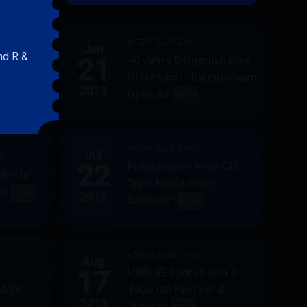
&
FRIENDS
BERRY BLUE BAND
Jun
nd R &
21
40 Jahre Bürgerinitiative
ler
BERRY
MEHR
Offenbach - Rumpenheim
BLUE
2013
Open Air
BERRY
MEHR
&
BLUE
BAND
BAND
BERRY BLUE BAND
Jul
UE
22
Präsentation neue CD:
PF in
"Eine Nacht voller
in
AUPPERLE
MEHR
2013
Seligkeit"
BERRY
MEHR
&
BLUE
BERRY
BAND
BLUE
KARMA BLUE TRIO
Aug
17
UNDINE Santa Lucia 3
EASY
Tage um Fest Fer d
2013
´Agosto
BERRY
KARMA