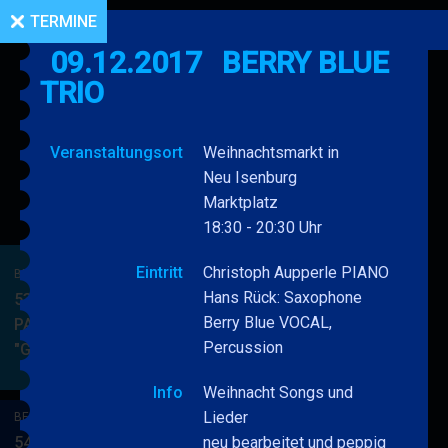
TERMINE
09.12.2017
BERRY BLUE
TRIO
Veranstaltungsort
Weihnachtsmarkt in
Neu Isenburg
Marktplatz
18:30 - 20:30 Uhr
Eintritt
Christoph Aupperle PIANO
BERRY BLUE & BAND
Hans Rück: Saxophone
53. JAZZ Matinee in den
Berry Blue VOCAL,
PARKSIDE STUDIOS
Percussion
"Gypsy Jazz"
BERRY
MEHR
BLUE
Info
Weihnacht Songs und
&
Lieder
BERRY BLUE & BAND
BAND
54. JAZZ Matinee in den
neu bearbeitet und peppig