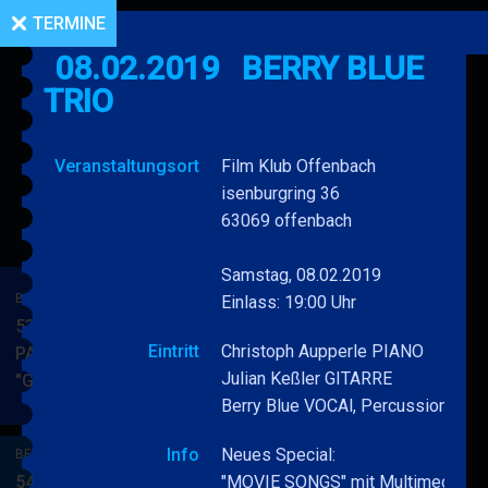
TERMINE
08.02.2019
BERRY BLUE
TRIO
Veranstaltungsort
Film Klub Offenbach
isenburgring 36
63069 offenbach
Samstag, 08.02.2019
BERRY BLUE & BAND
Einlass: 19:00 Uhr
53. JAZZ Matinee in den
Eintritt
Christoph Aupperle PIANO
PARKSIDE STUDIOS
Julian Keßler GITARRE
"Gypsy Jazz"
BERRY
MEHR
Berry Blue VOCAl, Percussion
BLUE
&
Info
Neues Special:
BERRY BLUE & BAND
BAND
54. JAZZ Matinee in den
"MOVIE SONGS" mit Multimedia.