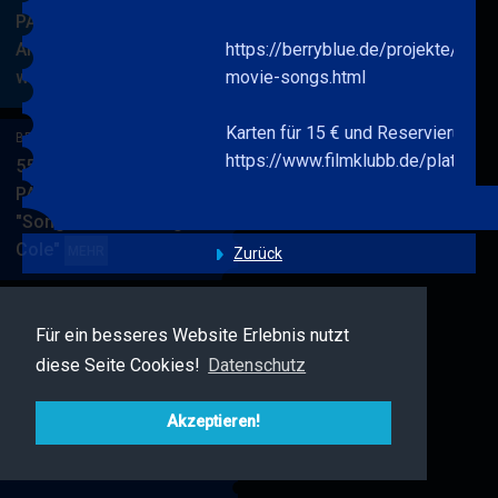
PARKSIDE STUDIOS
American Songbook
https://berryblue.de/projekte/berry
wunderbare Musik
movie-songs.html
BERRY
MEHR
BLUE
Karten für 15 € und Reservierung:
&
BERRY BLUE & BAND
https://www.filmklubb.de/platzrese
BAND
55. JAZZ Matinee in den
PARKSIDE STUDIOS
"Songs von Nat King
Cole"
BERRY
MEHR
Zurück
BLUE
&
BAND
Für ein besseres Website Erlebnis nutzt
BERRY BLUE & FRIENDS
diese Seite Cookies!
Datenschutz
Live Jazz im MAMPF
BERRY
MEHR
BLUE
Akzeptieren!
&
FRIENDS