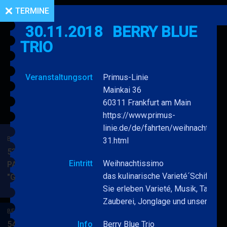
TERMINE
30.11.2018
BERRY BLUE
TRIO
Veranstaltungsort
Primus-Linie
Mainkai 36
60311 Frankfurt am Main
https://www.primus-
linie.de/de/fahrten/weihnachtissi
BERRY BLUE & BAND
31.html
53. JAZZ Matinee in den
Eintritt
Weihnachtissimo
PARKSIDE STUDIOS
das kulinarische Varieté´Schiff
"Gypsy Jazz"
BERRY
MEHR
Sie erleben Varieté, Musik, Tanz,
BLUE
Zauberei, Jonglage und unsere Mu
&
BERRY BLUE & BAND
BAND
54. JAZZ Matinee in den
Info
Berry Blue Trio